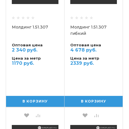
Молдинг 1.51.307
Молдинг 1.51.307
гибкий
Оптовая цена
Оптовая цена
2 340 руб.
4 678 руб.
Цена за метр
Цена за метр
1170 руб.
2339 руб.
В КОРЗИНУ
В КОРЗИНУ