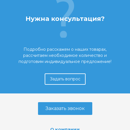
Нужна консультация?
Подробно расскажем о наших товарах,
рассчитаем необходимое количество и
подготовим индивидуальное предложение!
Задать вопрос
Заказать звонок
О компании