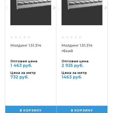
Молдинг 1.51.314
Молдинг 1.51.314
гбкий
Оптовая цена
Оптовая цена
1 463 руб.
2 925 руб.
Цена за метр
Цена за метр
732 руб.
1463 руб.
В КОРЗИНУ
В КОРЗИНУ