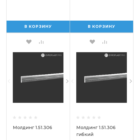
В КОРЗИНУ
В КОРЗИНУ
Молдинг 1.51.306
Молдинг 1.51.306
гибкий