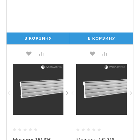
В КОРЗИНУ
В КОРЗИНУ
Молдинг 1.51.316
Молдинг 1.51.316