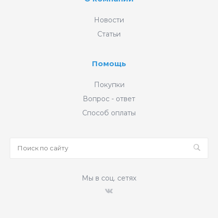
Новости
Статьи
Помощь
Покупки
Вопрос - ответ
Способ оплаты
Мы в соц. сетях