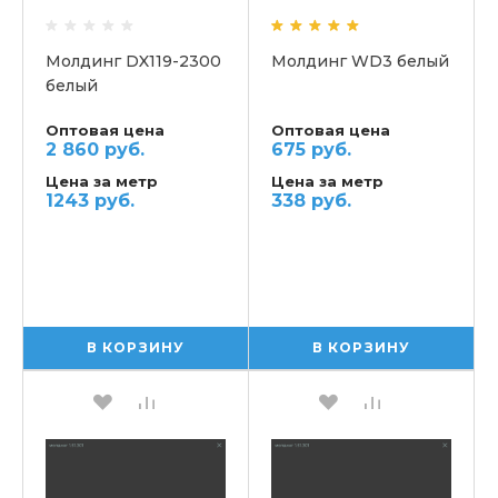
Молдинг DX119-2300
Молдинг WD3 белый
белый
Оптовая цена
Оптовая цена
2 860 руб.
675 руб.
Цена за метр
Цена за метр
1243 руб.
338 руб.
В КОРЗИНУ
В КОРЗИНУ