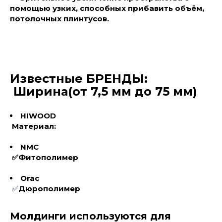
помощью узких, способных прибавить объём,
потолочных плинтусов.
Известные БРЕНДЫ:
Ширина(от 7,5 мм до 75 мм)
HIWOOD
Материал:
NMC
✅Фитополимер
Orac
✅
Дюрополимер
Молдинги используются для