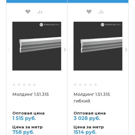
Молдинг 1.51.315
Молдинг 1.51.315
гибкий
Оптовая цена
Оптовая цена
1 515 руб.
3 028 руб.
Цена за метр
Цена за метр
758 руб.
1514 руб.