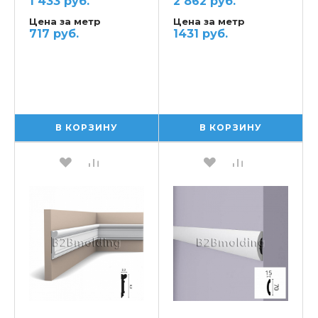
1 433 руб.
2 862 руб.
Цена за метр
Цена за метр
717 руб.
1431 руб.
В КОРЗИНУ
В КОРЗИНУ