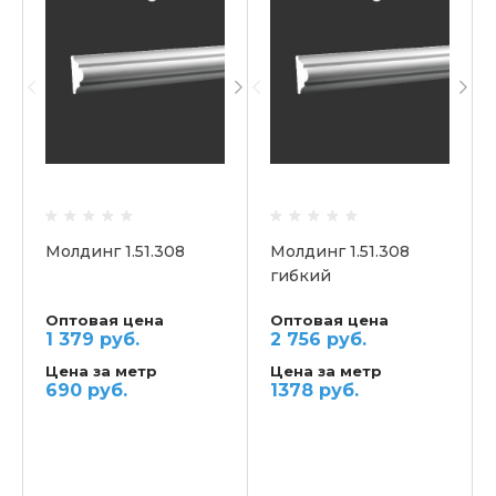
Молдинг 1.51.308
Молдинг 1.51.308
гибкий
Оптовая цена
Оптовая цена
1 379 руб.
2 756 руб.
Цена за метр
Цена за метр
690 руб.
1378 руб.