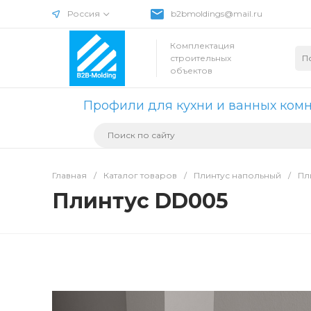
Россия
b2bmoldings@mail.ru
Комплектация
строительных
объектов
Профили для кухни и ванных ком
Главная
/
Каталог товаров
/
Плинтус напольный
/
Пл
Плинтус DD005