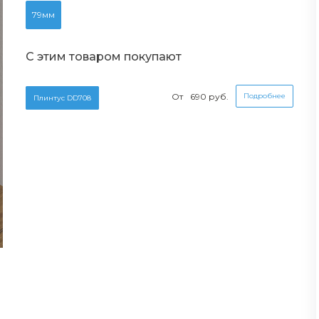
79мм
С этим товаром покупают
От
690 руб.
Подробнее
Плинтус DD708