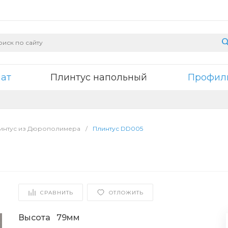
нат
Плинтус напольный
Профили
интус из Дюрополимера
/
Плинтус DD005
СРАВНИТЬ
ОТЛОЖИТЬ
Высота
79мм