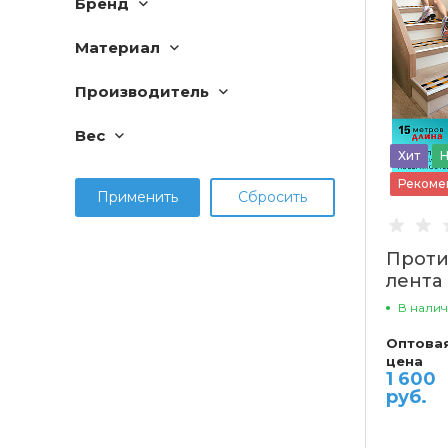
Бренд
Материал
Производитель
Вес
Хит
Н
Рекоме
Проти
лента
жёлта
В нали
Оптова
цена
1 600
руб.