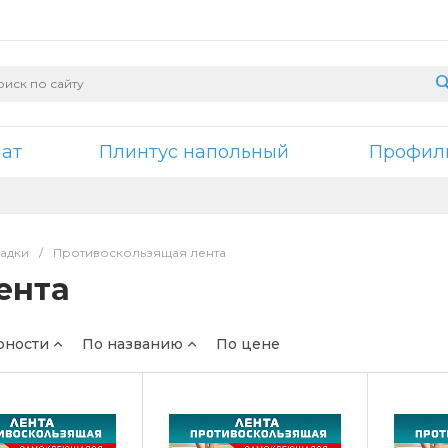
нат
Плинтус напольный
Профили
адки
/
Противоскользящая лента
ента
рности
По названию
По цене