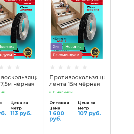
Новинка
Хит
Новинка
ндуем
Рекомендуем
воскользящая
Противоскользящая
 7,5м чёрная
лента 15м чёрная
Палок
Пару Палок
чии
В наличии
я
Цена за
Оптовая
Цена за
метр
цена
метр
уб.
113 руб.
1 600
107 руб.
руб.