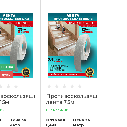
овинка
ндуем
воскользящая
Противоскользящая
 15м
лента 7.5м
ачная Пару
прозрачная Пару
чии
В наличии
Палок
я
Цена за
Оптовая
Цена за
метр
цена
метр