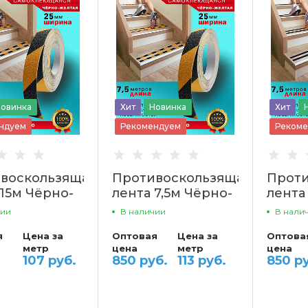
овинка
Хит
Новинка
Хит
ндуем
Рекомендуем
Рекоме
воскользящая
Противоскользящая
Проти
 15м Чёрно-
лента 7,5м Чёрно-
лента
я Пару Палок
жёлтая Пару Палок
Пару 
чии
В наличии
В нали
я
Цена за
Оптовая
Цена за
Оптова
метр
цена
метр
цена
107 руб.
850 руб.
113 руб.
850 р