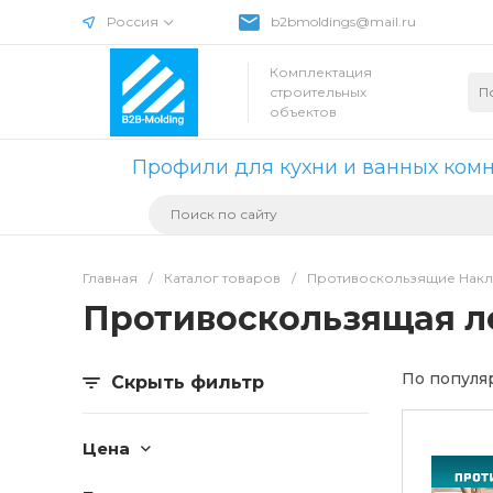
Россия
b2bmoldings@mail.ru
Комплектация
строительных
объектов
Профили для кухни и ванных ком
Главная
/
Каталог товаров
/
Противоскользящие Накл
Противоскользящая л
По популя
Скрыть фильтр
Цена