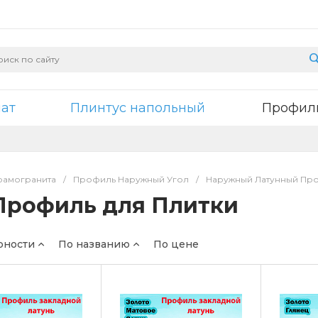
нат
Плинтус напольный
Профили
рамогранита
/
Профиль Наружный Угол
/
Наружный Латунный Про
Профиль для Плитки
рности
По названию
По цене