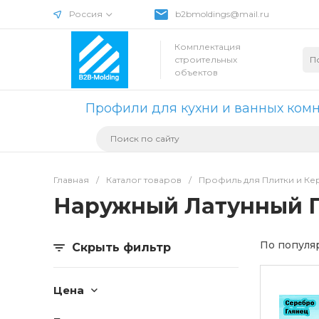
Россия
b2bmoldings@mail.ru
Комплектация
строительных
объектов
Профили для кухни и ванных ком
Главная
/
Каталог товаров
/
Профиль для Плитки и Ке
Наружный Латунный 
По популя
Скрыть фильтр
Цена