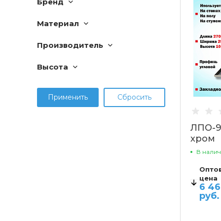
Бренд
Материал
Производитель
Высота
ЛПО-9
хром
полир
В нали
Опто
цена
6 4
руб.
ВАРИ
до 10