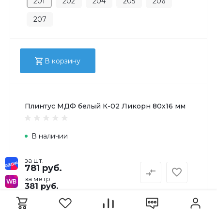
201
202
204
205
206
207
В корзину
Плинтус МДФ белый К-02 Ликорн 80х16 мм
В наличии
за шт.
781 руб.
за метр
381 руб.