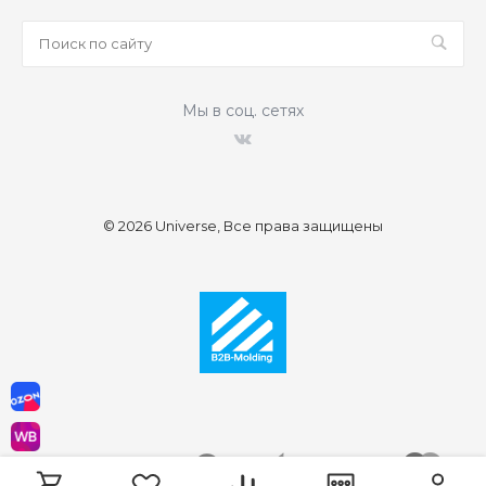
Мы в соц. сетях
© 2026 Universe, Все права защищены