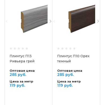
Плинтус П13
Плинтус П10 Орех
Ривьера грей
темный
Оптовая цена
Оптовая цена
285 руб.
285 руб.
Цена за метр
Цена за метр
119 руб.
119 руб.