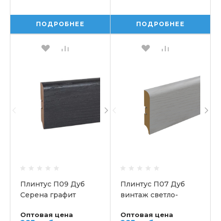
ПОДРОБНЕЕ
ПОДРОБНЕЕ
Плинтус П09 Дуб
Плинтус П07 Дуб
Серена графит
винтаж светло-
серый
Оптовая цена
Оптовая цена