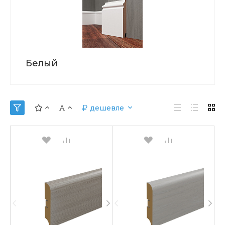
Белый
дешевле