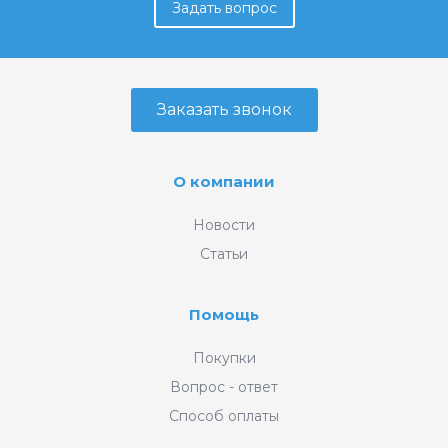
Задать вопрос
Заказать звонок
О компании
Новости
Статьи
Помощь
Покупки
Вопрос - ответ
Способ оплаты