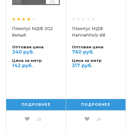
Плинтус МДФ 202
Плинтус МДФ
белый
Hannahholz-68
Оптовая цена
Оптовая цена
340 руб.
760 руб.
Цена за метр
Цена за метр
142 руб.
317 руб.
ПОДРОБНЕЕ
ПОДРОБНЕЕ