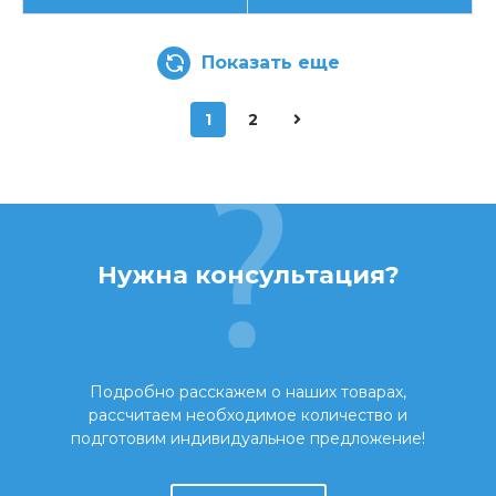
Показать еще
1
2
Нужна консультация?
Подробно расскажем о наших товарах,
рассчитаем необходимое количество и
подготовим индивидуальное предложение!