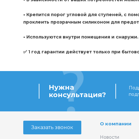
• Крепится порог угловой для ступеней, с п
проклеить прозрачным силиконом для предот
• Используются внутри помещения и снаружи
✅ 1 год гарантии действует только при бытов
Нужна
Подр
консультация?
под
О компании
Заказать звонок
Новости