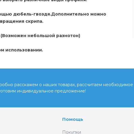
омощью дюбель-гвоздя.Дополнительно можно
вращения скрипа.
. (Возможен небольшой разнотон)
ом использовании.
обно расскажем о наших товарах, рассчитаем необходимое 
готовим индивидуальное предложение!
Помощь
Покупки