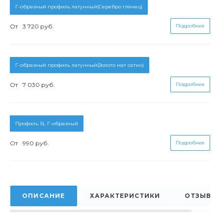
Г-образный профиль латунный(Серебро глянец)
От
3 720 руб.
Подробнее
Г-образный профиль латунный(Золото мат сатин)
От
7 030 руб.
Подробнее
Профиль SL Г-образный
От
990 руб.
Подробнее
ОПИСАНИЕ
ХАРАКТЕРИСТИКИ
ОТЗЫВЫ