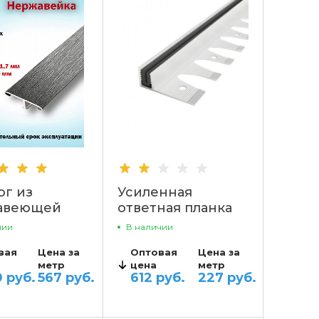
ог из
Усиленная
авеющей
ответная планка
 ЛС НС
для Т-образного
чии
В наличии
профиля
вая
Цена за
Оптовая
Цена за
метр
цена
метр
0 руб.
567 руб.
612 руб.
227 руб.
АНТЫ ЦЕН
ВАРИАНТЫ ЦЕН
3 366 руб.
до 10
1 346.40 руб.