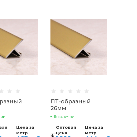
о 50
2 754 руб.
от 11 до 50
1 101.60 руб.
о 100
2 142 руб.
от 51 до 100
856.80 руб.
1 530 руб.
от 101
612 руб.
разный
ПТ-образный
26мм
чии
В наличии
вая
Цена за
Оптовая
Цена за
метр
цена
метр