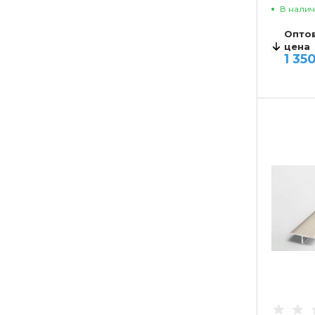
В нали
Опто
цена
1 35
ВАРИ
до 10
от 11 д
от 51 д
от 101