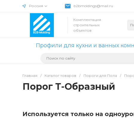
Россия
b2bmoldings@mail.ru
Комплектация
строительных
объектов
Профили для кухни и ванных ком
Главная
/
Каталог товаров
/
Пороги для Пола
/
Поро
Порог Т-Образный
Используется только на одноуро