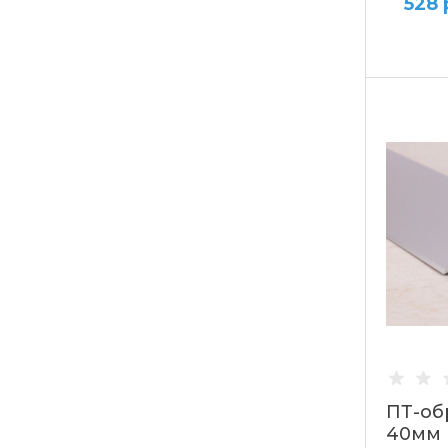
528 
ВАРИ
до 10
от 11 д
от 51 д
от 101
ПТ-об
40мм