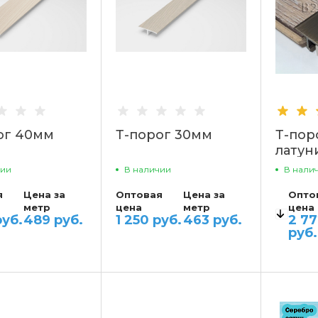
ог 40мм
Т-порог 30мм
Т-пор
латун
чии
В наличии
В нали
я
Цена за
Оптовая
Цена за
Опто
метр
цена
метр
цена
руб.
489 руб.
1 250 руб.
463 руб.
2 7
руб.
ВАРИ
до 10
от 11 д
от 51 д
от 101