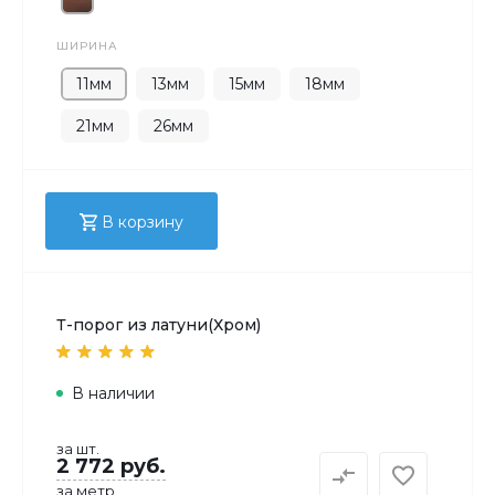
ШИРИНА
11мм
13мм
15мм
18мм
21мм
26мм
В корзину
Т-порог из латуни(Хром)
В наличии
за шт.
2 772 руб.
за метр