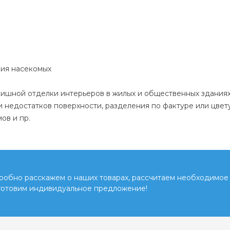
ния насекомых
шной отделки интерьеров в жилых и общественных зданиях
и недостатков поверхности, разделения по фактуре или цве
ов и пр.
обно расскажем о наших товарах, рассчитаем необходимое 
готовим индивидуальное предложение!