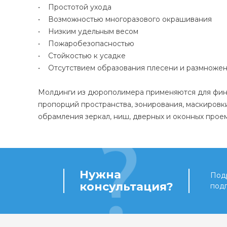
• Простотой ухода
• Возможностью многоразового окрашивания
• Низким удельным весом
• Пожаробезопасностью
• Стойкостью к усадке
• Отсутствием образования плесени и размноже
Молдинги из дюрополимера применяются для фини
пропорций пространства, зонирования, маскировк
обрамления зеркал, ниш, дверных и оконных проем
Нужна
Подр
консультация?
под