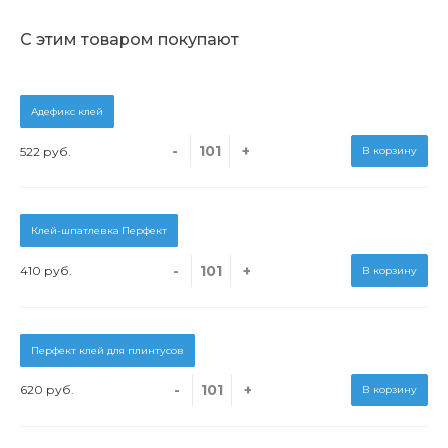
С этим товаром покупают
Адефикс клей
-
+
522 руб.
В корзину
Клей-шпатлевка Перфект
-
+
410 руб.
В корзину
Перфект клей для плинтусов
-
+
620 руб.
В корзину