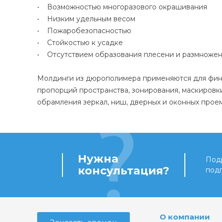
• Возможностью многоразового окрашивания
• Низким удельным весом
• Пожаробезопасностью
• Стойкостью к усадке
• Отсутствием образования плесени и размноже
Молдинги из дюрополимера применяются для фини
пропорций пространства, зонирования, маскировк
обрамления зеркал, ниш, дверных и оконных проем
Нужна
Подр
консультация?
под
О компании