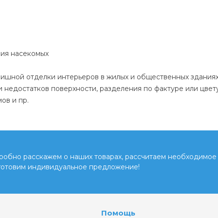
ния насекомых
шной отделки интерьеров в жилых и общественных зданиях
и недостатков поверхности, разделения по фактуре или цве
ов и пр.
обно расскажем о наших товарах, рассчитаем необходимое 
готовим индивидуальное предложение!
Помощь